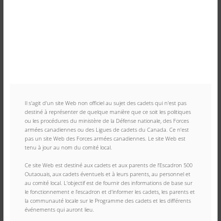
Il s'agit d'un site Web non officiel au sujet des cadets qui n'est pas 
destiné à représenter de quelque manière que ce soit les politiques 
ou les procédures du ministère de la Défense nationale, des Forces 
armées canadiennes ou des Ligues de cadets du Canada. Ce n’est 
pas un site Web des Forces armées canadiennes. Le site Web est 
tenu à jour au nom du comité local.
Ce site Web est destiné aux cadets et aux parents de l’Escadron 500 
Outaouais, aux cadets éventuels et à leurs parents, au personnel et 
au comité local. L'objectif est de fournir des informations de base sur 
le fonctionnement e l'escadron et d'informer les cadets, les parents et 
la communauté locale sur le Programme des cadets et les différents 
événements qui auront lieu.