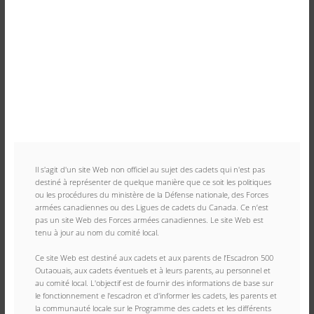
Il s'agit d'un site Web non officiel au sujet des cadets qui n'est pas 
destiné à représenter de quelque manière que ce soit les politiques 
ou les procédures du ministère de la Défense nationale, des Forces 
armées canadiennes ou des Ligues de cadets du Canada. Ce n’est 
pas un site Web des Forces armées canadiennes. Le site Web est 
tenu à jour au nom du comité local.
Ce site Web est destiné aux cadets et aux parents de l’Escadron 500 
Outaouais, aux cadets éventuels et à leurs parents, au personnel et 
au comité local. L'objectif est de fournir des informations de base sur 
le fonctionnement e l'escadron et d'informer les cadets, les parents et 
la communauté locale sur le Programme des cadets et les différents 