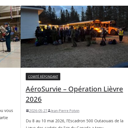
COMITÉ RÉPONDANT
AéroSurvie – Opération Lièvre
2026
ou vous
2026-05-27
Jean-Pierre Potvin
artie
Du 8 au 10 mai 2026, l’Escadron 500 Outaouais de la
Ligue des cadets de l’air du Canada a tenu