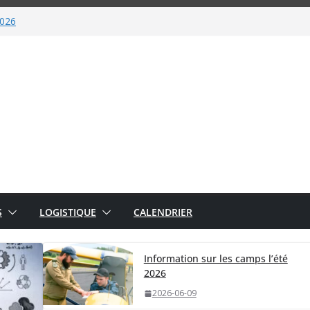
veau 4 et plus) 2026-2027
2026
026
Une soirée rendue possible
S
LOGISTIQUE
CALENDRIER
Information sur les camps l’été
2026
2026-06-09