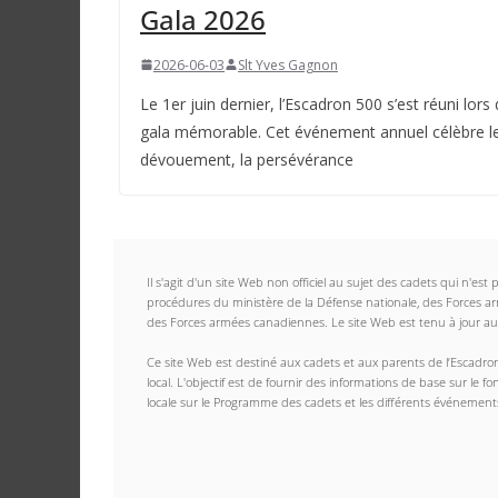
Gala 2026
2026-06-03
Slt Yves Gagnon
Le 1er juin dernier, l’Escadron 500 s’est réuni lors 
gala mémorable. Cet événement annuel célèbre l
dévouement, la persévérance
Il s'agit d'un site Web non officiel au sujet des cadets qui n'es
procédures du ministère de la Défense nationale, des Forces 
des Forces armées canadiennes. Le site Web est tenu à jour au
Ce site Web est destiné aux cadets et aux parents de l’Escadron
local. L'objectif est de fournir des informations de base sur le 
locale sur le Programme des cadets et les différents événements