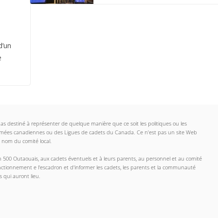
d’un
e
t pas destiné à représenter de quelque manière que ce soit les politiques ou les 
armées canadiennes ou des Ligues de cadets du Canada. Ce n’est pas un site Web 
 nom du comité local.
 500 Outaouais, aux cadets éventuels et à leurs parents, au personnel et au comité 
fonctionnement e l'escadron et d'informer les cadets, les parents et la communauté 
 qui auront lieu.