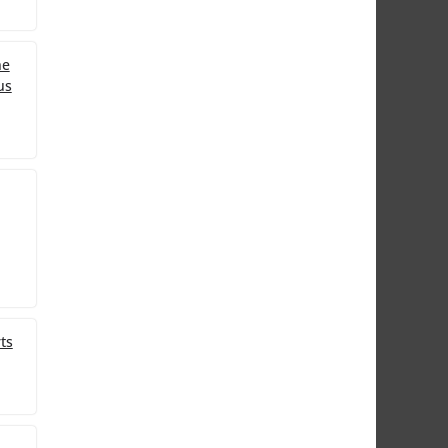
ne
us
ts