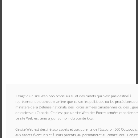
Il s'agit d'un site Web non officiel au sujet des cadets qui n'est pas destiné à 
représenter de quelque manière que ce soit les politiques ou les procédures du 
ministère de la Défense nationale, des Forces armées canadiennes ou des Ligues
de cadets du Canada. Ce n’est pas un site Web des Forces armées canadiennes
Le site Web est tenu à jour au nom du comité local.
Ce site Web est destiné aux cadets et aux parents de l’Escadron 500 Outaouais, 
aux cadets éventuels et à leurs parents, au personnel et au comité local. L'objecti