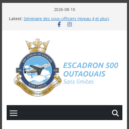
Skip
2026-08-10
Inscription 2026-2027
to
Latest:
Séminaire des sous-officiers (niveau 4 et plus)
content
2026-2027
Information sur les camps l’été 2026
Gala 2026
AéroSurvie – Opération Lièvre 2026